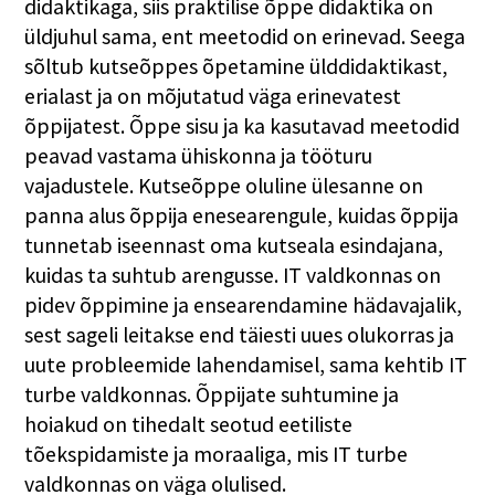
didaktikaga, siis praktilise õppe didaktika on
üldjuhul sama, ent meetodid on erinevad. Seega
sõltub kutseõppes õpetamine ülddidaktikast,
erialast ja on mõjutatud väga erinevatest
õppijatest. Õppe sisu ja ka kasutavad meetodid
peavad vastama ühiskonna ja tööturu
vajadustele. Kutseõppe oluline ülesanne on
panna alus õppija enesearengule, kuidas õppija
tunnetab iseennast oma kutseala esindajana,
kuidas ta suhtub arengusse. IT valdkonnas on
pidev õppimine ja ensearendamine hädavajalik,
sest sageli leitakse end täiesti uues olukorras ja
uute probleemide lahendamisel, sama kehtib IT
turbe valdkonnas. Õppijate suhtumine ja
hoiakud on tihedalt seotud eetiliste
tõekspidamiste ja moraaliga, mis IT turbe
valdkonnas on väga olulised.