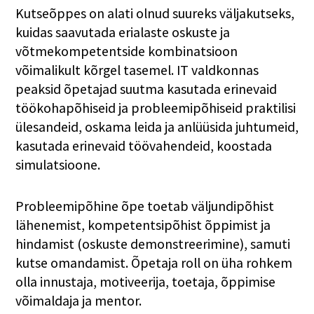
Kutseõppes on alati olnud suureks väljakutseks,
kuidas saavutada erialaste oskuste ja
võtmekompetentside kombinatsioon
võimalikult kõrgel tasemel. IT valdkonnas
peaksid õpetajad suutma kasutada erinevaid
töökohapõhiseid ja probleemipõhiseid praktilisi
ülesandeid, oskama leida ja anlüüsida juhtumeid,
kasutada erinevaid töövahendeid, koostada
simulatsioone.
Probleemipõhine õpe toetab väljundipõhist
lähenemist, kompetentsipõhist õppimist ja
hindamist (oskuste demonstreerimine), samuti
kutse omandamist. Õpetaja roll on üha rohkem
olla innustaja, motiveerija, toetaja, õppimise
võimaldaja ja mentor.