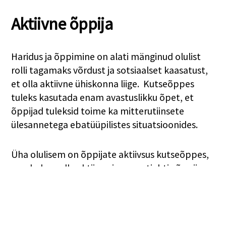
Aktiivne õppija
Haridus ja õppimine on alati mänginud olulist
rolli tagamaks võrdust ja sotsiaalset kaasatust,
et olla aktiivne ühiskonna liige. Kutseõppes
tuleks kasutada enam avastuslikku õpet, et
õppijad tuleksid toime ka mitterutiinsete
ülesannetega ebatüüpilistes situatsioonides.
Üha olulisem on õppijate aktiivsus kutseõppes,
muuhulgas olla aktiivne ja ennastjuhtiv õppija
kasutades innovatiivseid, loovaid ja kohandatud
(IT) vahendeid. Kasutatava meetodid peaksid
võimaldama õppija individuaalset arengut ja
toetada koostööoskusi. Õppmist toetatakse ja