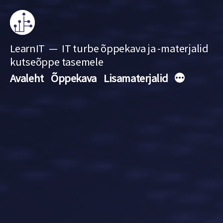
Skip
to
content
LearnIT
IT turbe õppekava ja -materjalid
kutseõppe tasemele
More
Avaleht
Õppekava
Lisamaterjalid