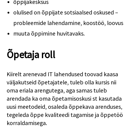
õppijakesksus
olulised on õppijate sotsiaalsed oskused –
probleemide lahendamine, koostöö, loovus
muuta õppimine huvitavaks.
Õpetaja roll
Kiirelt arenevad IT lahendused toovad kaasa
väljakutseid õpetajatele, tuleb olla kursis nii
oma eriala arengutega, aga samas tuleb
arendada ka oma õpetamisoskusi st kasutada
uusi meetodeid, osaleda õppekava arenduses,
tegeleda õppe kvaliteedi tagamise ja õppetöö
korraldamisega.